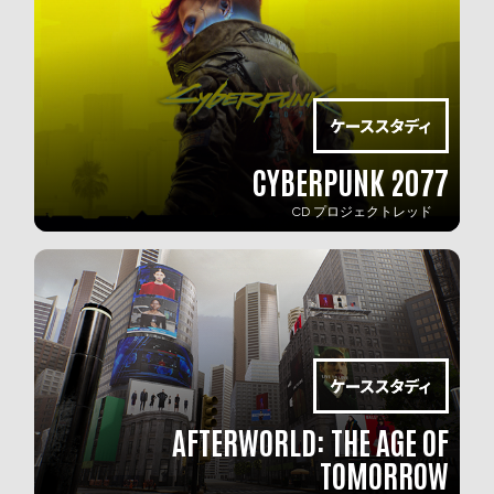
CYBERPUNK 2077
CD プロジェクトレッド
AFTERWORLD: THE AGE OF
TOMORROW