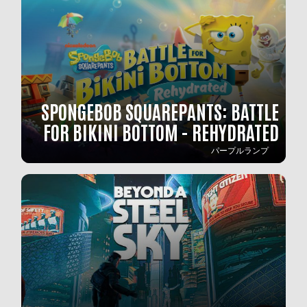
SPONGEBOB SQUAREPANTS: BATTLE
FOR BIKINI BOTTOM - REHYDRATED
パープルランプ