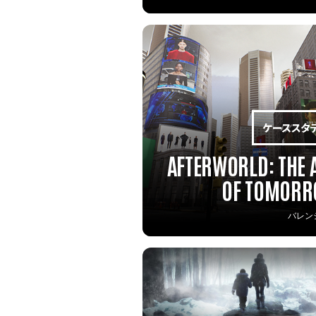
AFTERWORLD: THE 
OF TOMOR
バレン