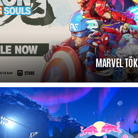
MARVEL TŌK