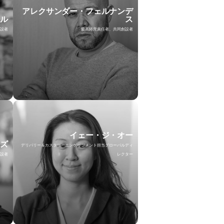
アレクサンダー・フェルナンデ
エル
ス
設者
最高経営責任者、共同創設者
イェー・ジ・オー
ーズ
デリバリー＆カスタマーエンゲージメント担当グローバルディ
設者
レクター