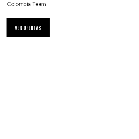
Colombia Team
VER OFERTAS
Síguenos
y Policy
LinkedIn
 of Use
Twitter
Instagram