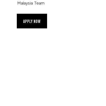
Malaysia Team
APPLY NOW
os
Recursos
Legal
ollo de Juegos
¿Quiénes Somos?
Privac
roducción
Portafolio
Terms
amiento de
Ubicaciones