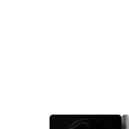
multinacional con más de 300 empleados, centrá
negocios.
Este grupo ecléctico de Sudáfrica, Alemania, Pa