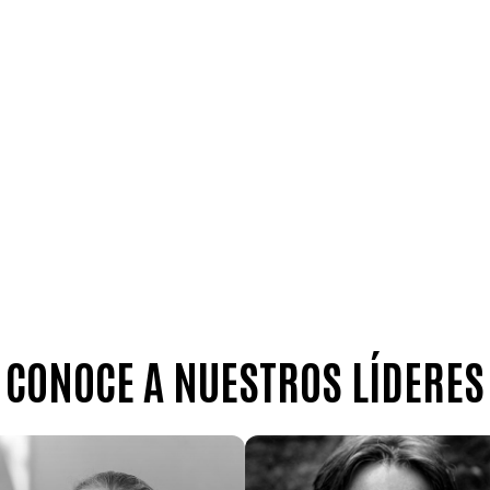
ndose en una división del trabajo que permitió alcanzar l
íses Bajos y Estados Unidos es la luz que guía y el espíri
CONOCE A NUESTROS LÍDERES