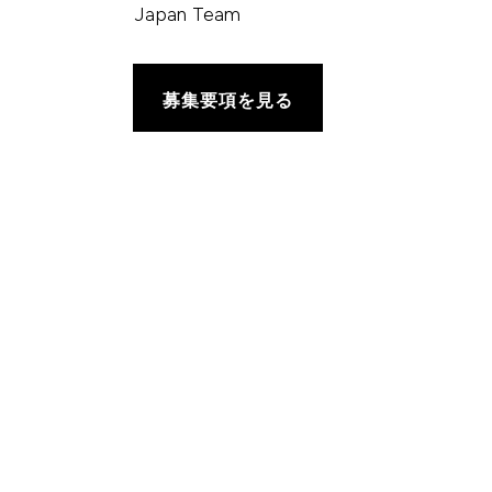
Japan Team
募集要項を見る
Servici
Desarr
Soluciones creativas y
técnicas por medio de
Arte P
tecnología de videojuegos
Asegur