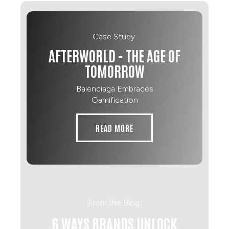
Case Study:
AFTERWORLD - THE AGE OF
TOMORROW
Balenciaga Embraces
Gamification
READ MORE
From the Blog:
6 WAYS BRANDS UNLOCK