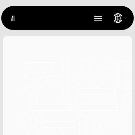
컨설
&자문