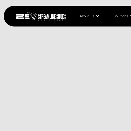
About Us
Solutions
< BLOG
March 19, 2026
ZBRU
キャ
する
Pouria 
プの制作につい