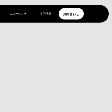
お問合わせ
ニュース
採用情報
ェクトス
を再現
ョンのバターカッ
ラクターをテクス