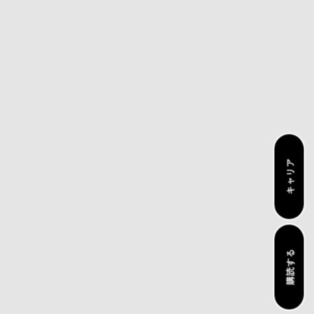
ガル
フォロー
イバシーポリシー
LinkedIn
規約
ツイッター
インスタグラム
ユーチューブ
キャリア
会社は、本サイトに関するすべての知的財産権の所有者または
購読する
たはトレードドレス
、商標、登録商標、および著作権は、それ