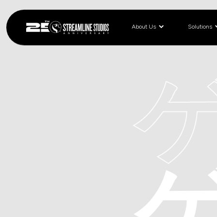
About Us
Solutions
ゲ
ゲ