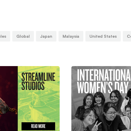
cles
Global
Japan
Malaysia
United States
C