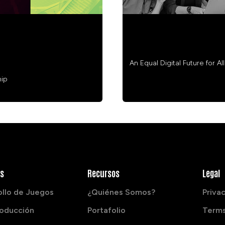
IZED SERVICE
STREAMLINE CELEBRA
An Equal Digital Future for All
hip
os
Recursos
Legal
ollo de Juegos
¿Quiénes Somos?
Privac
roducción
Portafolio
Terms