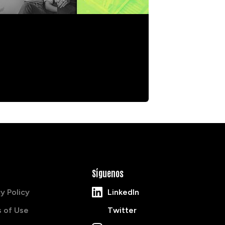
TES INTERNATIONAL WOMEN’S DAY
Síguenos
y Policy
LinkedIn
 of Use
Twitter