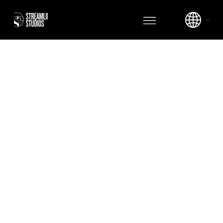
¿CÓMO PODEMOS
COLABORAR?
Para consultas de alianzas y negocios,
por favor completa el formulario, y
alguien de nuestro equipo se pondrá en
contacto.
TRABAJA CON NOSOTROS