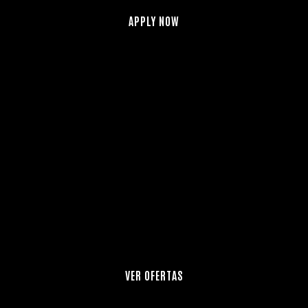
APPLY NOW
EL FUTURO ES AHORA
¿ESTÁS ABORDO?
Join the Streamline Studios
Colombia Team
VER OFERTAS