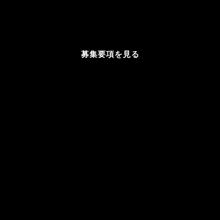
Join the Streamline Studios
Japan Team
募集要項を見る
MASA DEPAN KINI TIBA.
ADAKAH ANDA BERSAMA KITA?
Join the Streamline Studios
Malaysia Team