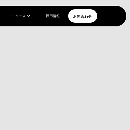
お問合わせ
ニュース
採用情報
構築された新
ーンに話を聞