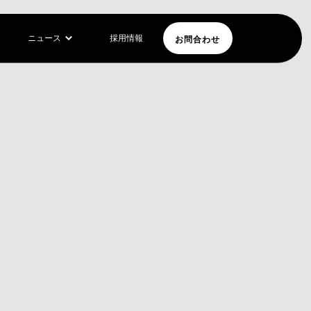
お問合わせ
ニュース
採用情報
NG ART?
e art on some