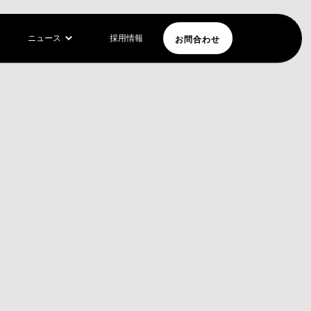
お問合わせ
ニュース
採用情報
か、そ
ラマー