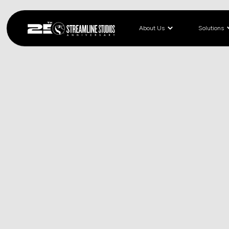
About Us
Solutions
< BLOG
March 19, 2026
アレク
GAM
Streamli
Gaming
ームラインが