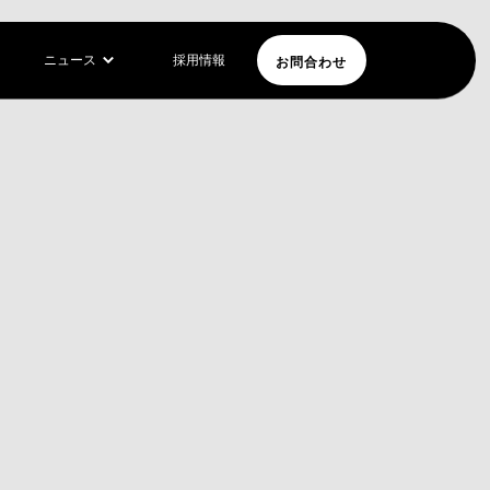
お問合わせ
ニュース
採用情報
ス —
リーズ
ェルナンデスが
それ以来ストリ
。