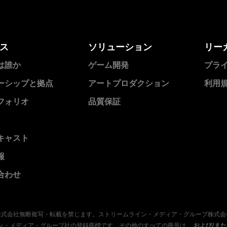
ス
ソリューション
リー
は誰か
ゲーム開発
プラ
ーシップと拠点
アートプロダクション
利用
フォリオ
品質保証
キャスト
報
合わせ
ープ株式会社無断複写・転載を禁じます。ストリームライン・メディア・グループ株式
トリームライン・メディア・グループ社の登録商標です。その他のすべての商号は、
および/ま