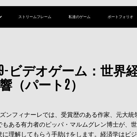
ストリームフレーム
私達のゲーム
ポートフォリオ
S4 EP9-ビデオゲーム：世
響（パート2）
ーズンフィナーレでは、受賞歴のある作家、元大統
でもある有力者のピッパ・マルムグレン博士が、
衆に理解してもらう手助けをします。経済学はビ