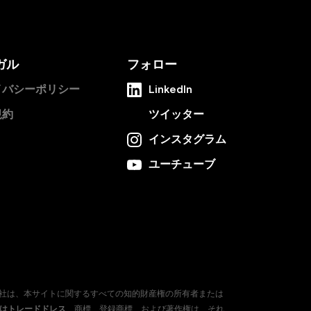
ガル
フォロー
イバシーポリシー
LinkedIn
規約
ツイッター
インスタグラム
ユーチューブ
会社は、本サイトに関するすべての知的財産権の所有者または
たはトレードドレス
、商標、登録商標、および著作権は、それ