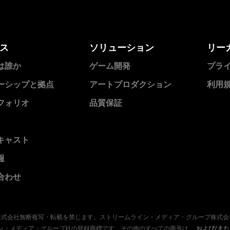
ス
ソリューション
リー
は誰か
ゲーム開発
プラ
ーシップと拠点
アートプロダクション
利用
フォリオ
品質保証
キャスト
報
合わせ
ープ株式会社無断複写・転載を禁じます。ストリームライン・メディア・グループ株式
トリームライン・メディア・グループ社の登録商標です。その他のすべての商号は、
および/ま