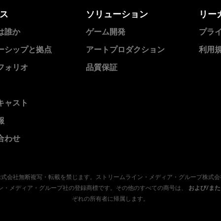
ス
ソリューション
リー
は誰か
ゲーム開発
プラ
ーシップと拠点
アートプロダクション
利用
フォリオ
品質保証
キャスト
報
合わせ
ープ株式会社無断複写・転載を禁じます。ストリームライン・メディア・グループ株式
トリームライン・メディア・グループ社の登録商標です。その他のすべての商号は、
および/ま
ぞれの所有者に帰属します。