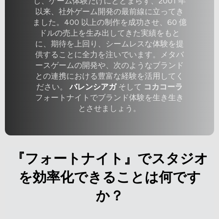
し、ゲーム体験だけにとどまらず、2001 年
以来、社外ゲーム開発の最前線に立ってき
ました。400 以上の制作を成功させ、60 億
ドルの売上を生み出してきた実績をもと
に、期待を上回り、シームレスな体験を提
供することに全力を注いでいます。メタバ
ースゲームの開発や、次のようなブランド
との連携における豊富な経験を活用してく
ださい。
バレンシアガ
そして
コカコーラ
フォートナイトでブランド体験を生き生き
とさせましょう。
『フォートナイト』でスタジオ
を効率化できることは何です
か？